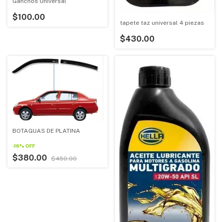
Ganchos Universal
$100.00
tapete taz universal 4 piezas
$430.00
BOTAGUAS DE PLATINA
-
16
%
OFF
$380.00
$450.00