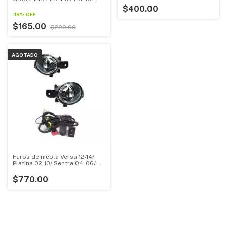
GRANDE
$400.00
-
18
%
OFF
$165.00
$200.00
AGOTADO
Faros de niebla Versa 12-14/
Platina 02-10/ Sentra 04-06/
Almerra 02-04/ Xtrail 04-07/
Micra 05-07/ Clio 01-09/
$770.00
Koleos c/arnes switch univ. y
focos