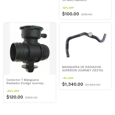
50 MULTIGRADO
-
13
%
OFF
$100.00
$115.00
MANGUERA DE RADIADOR
SUPERIOR JOURNEY (19376)
-
4
%
OFF
Conector T Manguera
Radiador Dodge Journey
$1,340.00
$1,400.00
2009-2012
-
20
%
OFF
$120.00
$150.00